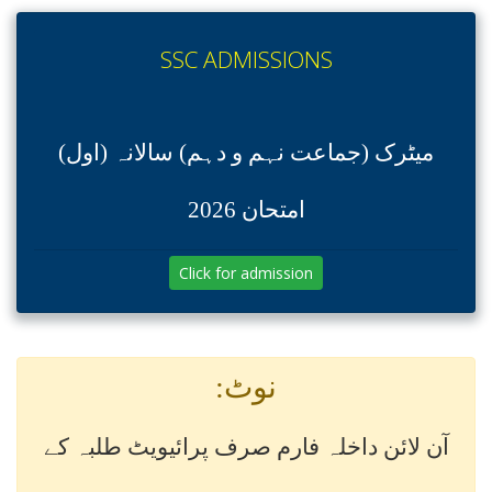
SSC ADMISSIONS
میٹرک (جماعت نہم و دہم) سالانہ (اول)
امتحان 2026
Click for admission
نوٹ:
آن لائن داخلہ فارم صرف پرائیویٹ طلبہ کے