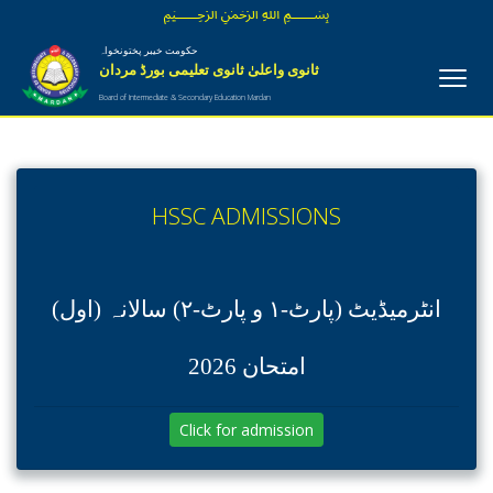
﷽
حکومت خیبر پختونخواہ
ثانوی واعلیٰ ثانوی تعلیمی بورڈ مردان
Board of Intermediate & Secondary Education Mardan
HSSC ADMISSIONS
انٹرمیڈیٹ (پارٹ-١ و پارٹ-٢) سالانہ (اول)
امتحان 2026
Click for admission